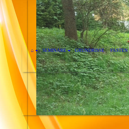
⌂
SEMINARE
GRUNDRISSE
FASTEN