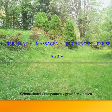
BERATUNG
MASSAGEN
BUCHUNGEN
PREISE
AGB
Seminarhotel - entspannen - genießen - heilen