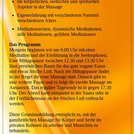
die körperlichen, seelischen und spirituellen
Aspekte in der Massage
Eigenerfahrung mit verschiedenen Partnern
verschiedenen Alters
Meditationsreisen, dynamische Meditationen,
stille Meditationen, geführte Meditationen
Das Programm
Morgens beginnen wir um 9.00 Uhr mit einer
Meditation und der Einführung in die Seelenphasen.
Eine Mittagspause zwischen 12.30 und 13.30 Uhr
lässt persönlichen Raum für das gute vegane Essen
und etwas frische Luft. Nach der Mittagspause findet
in der Regel die erste Massage statt. Danach gibt es
eine weitere Pause und es folgt die zweite Massage im
Austausch. Das reguläre Tagesende ist in gegen 17.30
Uhr. Der Abend kann entspannt in der Sauna oder in
der Freiflächenoase an der frischen Luft verbracht
werden.
Diese Grundausbildung ermöglicht es, mit der
ganzheitlichen Massage für Körper und Seele im
privaten Rahmen zu arbeiten und Menschen zu
behandeln.