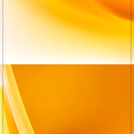
beaf_49064480_cm-y