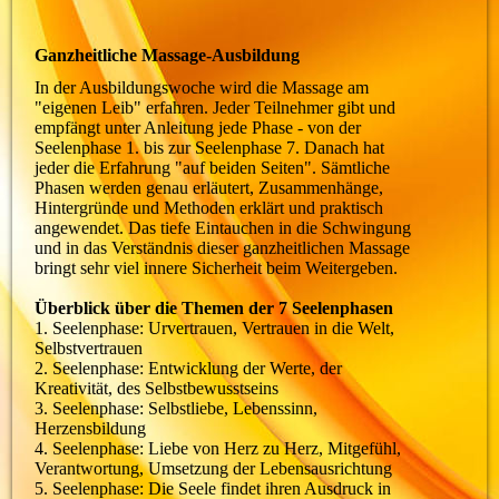
Ganzheitliche Massage-Ausbildung
In der Ausbildungswoche wird die Massage am
"eigenen Leib" erfahren. Jeder Teilnehmer gibt und
empfängt unter Anleitung jede Phase - von der
Seelenphase 1. bis zur Seelenphase 7. Danach hat
jeder die Erfahrung "auf beiden Seiten". Sämtliche
Phasen werden genau erläutert, Zusammenhänge,
Hintergründe und Methoden erklärt und praktisch
angewendet. Das tiefe Eintauchen in die Schwingung
und in das Verständnis dieser ganzheitlichen Massage
bringt sehr viel innere Sicherheit beim Weitergeben.
Überblick über die Themen der 7 Seelenphasen
1. Seelenphase: Urvertrauen, Vertrauen in die Welt,
Selbstvertrauen
2. Seelenphase: Entwicklung der Werte, der
Kreativität, des Selbstbewusstseins
3. Seelenphase: Selbstliebe, Lebenssinn,
Herzensbildung
4. Seelenphase: Liebe von Herz zu Herz, Mitgefühl,
Verantwortung, Umsetzung der Lebensausrichtung
5. Seelenphase: Die Seele findet ihren Ausdruck in