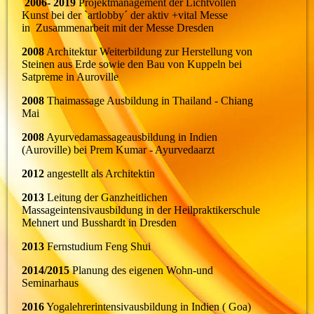
2006- 2019
Projektmanagement der Lichtvollen
Kunst bei der `artlobby´ der aktiv +vital Messe
in Zusammenarbeit mit der Messe Dresden
2008
Architektur Weiterbildung zur Herstellung von
Steinen aus Erde sowie den Bau von Kuppeln bei
Satpreme in Auroville
2008
Thaimassage Ausbildung in Thailand - Chiang
Mai
2008
Ayurvedamassageausbildung in Indien
(Auroville) bei Prem Kumar - Ayurvedaarzt
2012
angestellt als Architektin
2013
Leitung der Ganzheitlichen
Massageintensivausbildung in der Heilpraktikerschule
Mehnert und Busshardt in Dresden
2013
Fernstudium Feng Shui
2014/2015
Planung des eigenen Wohn-und
Seminarhaus
2016
Yogalehrerintensivausbildung in Indien ( Goa)